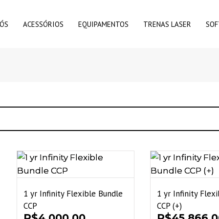
NÓS
ACESSÓRIOS
EQUIPAMENTOS
TRENAS LASER
SO
1 yr Infinity Flexible Bundle
1 yr Infinity Flex
CCP
CCP (+)
R$
4.000,00
R$
45.866,