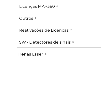
Licenças MAP360
3
Outros
1
Reativações de Licenças
7
SW - Detectores de sinais
5
Trenas Laser
8