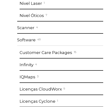
Nivel Laser
1
Nivel Óticos
7
Scanner
4
Software
49
Customer Care Packages
15
Infinity
4
IQMaps
3
Licenças CloudWorx
9
Licenças Cyclone
1