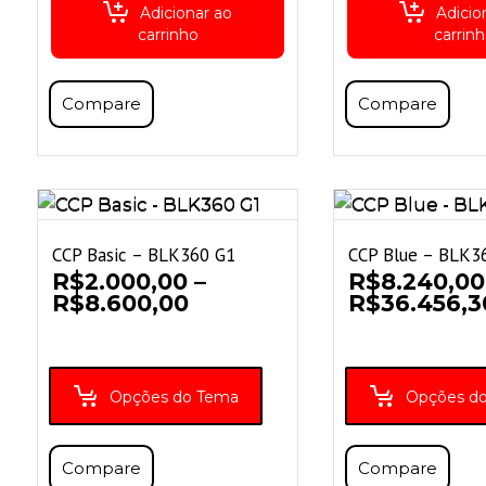
Adicionar ao
Adicio
carrinho
carrin
Compare
Compare
CCP Basic – BLK360 G1
CCP Blue – BLK3
R$
2.000,00
–
R$
8.240,00
Faixa
R$
8.600,00
R$
36.456,3
de
preço:
R$2.000,00
através
Opções do Tema
Opções d
R$8.600,00
Compare
Compare