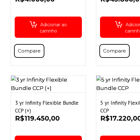
Adicionar ao
Adicio
carrinho
carrin
Compare
Compare
3 yr Infinity Flexible Bundle
5 yr Infinity Flex
CCP (+)
CCP
R$
119.450,00
R$
17.220,0