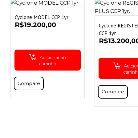
Cyclone MODEL CCP 1yr
R$
19.200,00
Cyclone REGISTE
CCP 1yr.
R$
13.200,0
Adicionar ao
carrinho
Adicio
carrin
Compare
Compare