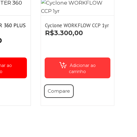
R 360 PLUS
Cyclone WORKFLOW CCP 1yr
R$
3.300,00
0
nar ao
Adicionar ao
ho
carrinho
Compare