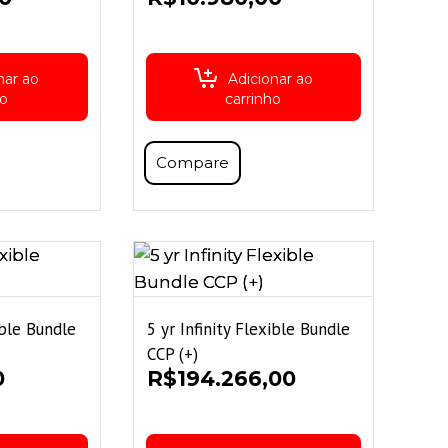
nar ao
Adicionar ao
ho
carrinho
Compare
ible Bundle
5 yr Infinity Flexible Bundle
CCP (+)
0
R$
194.266,00