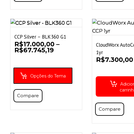
CCP Silver – BLK360 G1
R$
17.000,00
–
CloudWorx AutoC
Faixa
R$
67.745,19
1yr
de
R$
7.300,00
preço:
R$17.000,00
através
Opções do Tema
R$67.745,19
Adicio
carrin
Compare
Compare