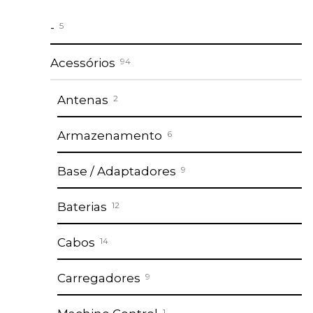
-
5
Acessórios
94
Antenas
2
Armazenamento
6
Base / Adaptadores
9
Baterias
12
Cabos
14
Carregadores
9
1