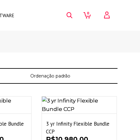
0
FTWARE
ible Bundle
3 yr Infinity Flexible Bundle
CCP
00
R$
10.980,00