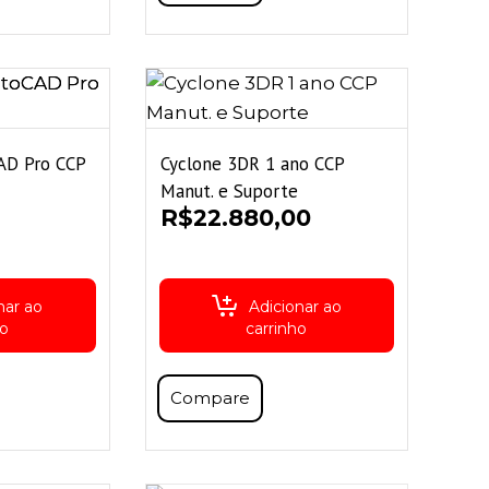
AD Pro CCP
Cyclone 3DR 1 ano CCP
Manut. e Suporte
R$
22.880,00
nar ao
Adicionar ao
ho
carrinho
Compare