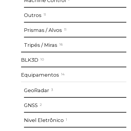
Machine Control
Outros
11
Prismas / Alvos
11
Tripés / Miras
16
BLK3D
10
Equipamentos
14
GeoRadar
3
GNSS
2
Nivel Eletrônico
1