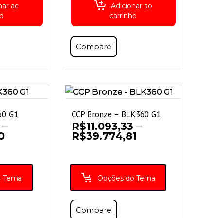
nar ao
Adicionar ao
ho
carrinho
Compare
60 G1
CCP Bronze – BLK360 G1
–
R$
11.093,33
–
Faixa
Faixa
0
R$
39.774,81
de
de
preço:
preço:
R$8.240,00
R$11.093,33
através
através
o Tema
Opções do Tema
R$36.456,30
R$39.774,81
Compare