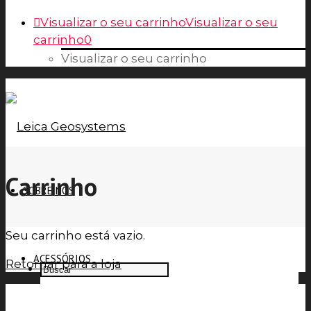
Visualizar o seu carrinho
Visualizar o seu
carrinho
0
Visualizar o seu carrinho
Carrinho
SOBRE NÓS
Seu carrinho está vazio.
ACESSÓRIOS
Retornar para a loja