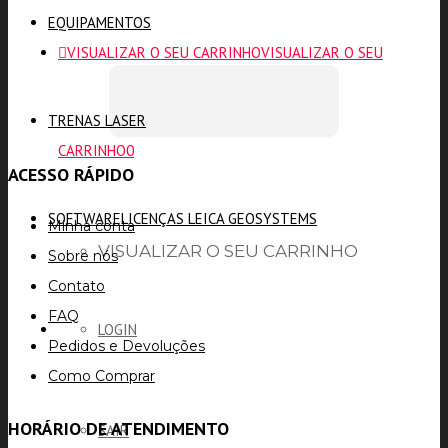
EQUIPAMENTOS
VISUALIZAR O SEU CARRINHO
VISUALIZAR O SEU
TRENAS LASER
CARRINHO
0
ACESSO RÁPIDO
SOFTWARE
LICENÇAS LEICA GEOSYSTEMS
Minha conta
VISUALIZAR O SEU CARRINHO
Sobre nós
Contato
FAQ
LOGIN
Pedidos e Devoluções
Como Comprar
HORÁRIO DE ATENDIMENTO
SAIR