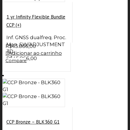
1 yr Infinity Flexible Bundle
CCP (+)
Inf. GNSS dualfreq. Proc.
Man. SW/ADJUSTMENT
R$
45.866,00
3D
Adicionar ao carrinho
R$
45.866,00
Compare
CCP Bronze – BLK360 G1