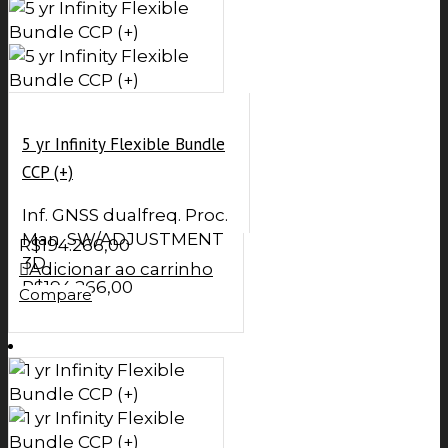
5 yr Infinity Flexible Bundle
CCP (+)
Inf. GNSS dualfreq. Proc.
Man. SW/ADJUSTMENT
R$
194.266,00
3D
Adicionar ao carrinho
R$
194.266,00
Compare