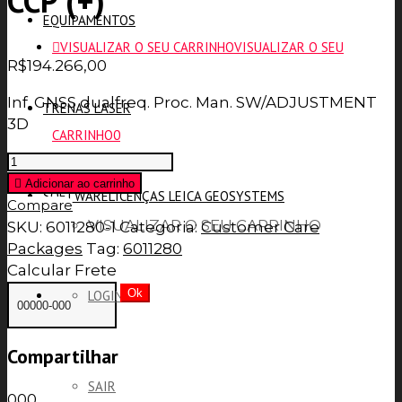
CCP (+)
EQUIPAMENTOS
VISUALIZAR O SEU CARRINHO
VISUALIZAR O SEU
R$
194.266,00
Inf. GNSS dualfreq. Proc. Man. SW/ADJUSTMENT
TRENAS LASER
3D
CARRINHO
0
5
yr
Adicionar ao carrinho
SOFTWARE
LICENÇAS LEICA GEOSYSTEMS
Infinity
Compare
Flexible
VISUALIZAR O SEU CARRINHO
SKU:
6011280-1
Categoria:
Customer Care
Bundle
Packages
Tag:
6011280
CCP
Calcular Frete
(+)
Ok
LOGIN
quantity
Compartilhar
SAIR
0
0
0