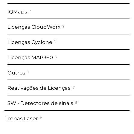
IQMaps
3
Licenças CloudWorx
9
Licenças Cyclone
1
Licenças MAP360
3
Outros
1
Reativações de Licenças
7
SW - Detectores de sinais
5
Trenas Laser
8