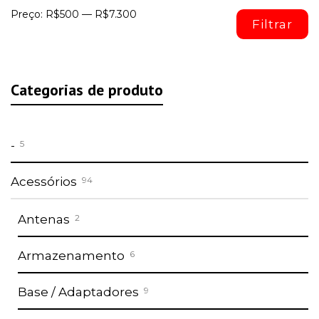
P
P
Preço:
R$500
—
R$7.300
Filtrar
m
m
Categorias de produto
-
5
Acessórios
94
Antenas
2
Armazenamento
6
Base / Adaptadores
9