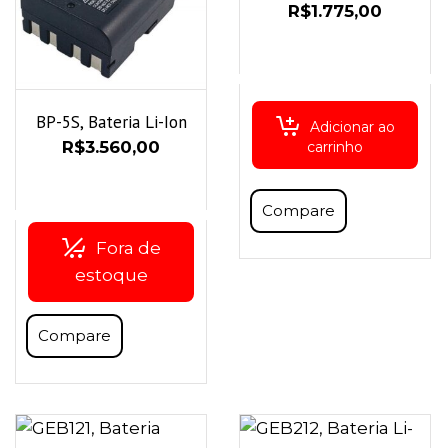
R$
1.775,00
BP-5S, Bateria Li-Ion
Adicionar ao
R$
3.560,00
carrinho
Compare
Fora de
estoque
Compare