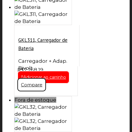
GKL311, Carregador de
Bateria
Carregador + Adap.
Bivolt
R$
2.268,19
R$
2.268,19
Adicionar ao carrinho
Compare
Fora de estoque