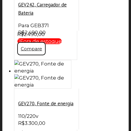
GEV242, Carregador de
Bateria
Para GEB371
R$
2.490,00
R$
2.490,00
Fora de estoque
Compare
GEV270, Fonte de energia
110/220v
R$
3.300,00