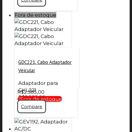
Fora de estoque
GDC221, Cabo Adaptador
Veicular
Adaptador para
GKL221
R$
2.585,00
R$
2.585,00
Fora de estoque
Compare