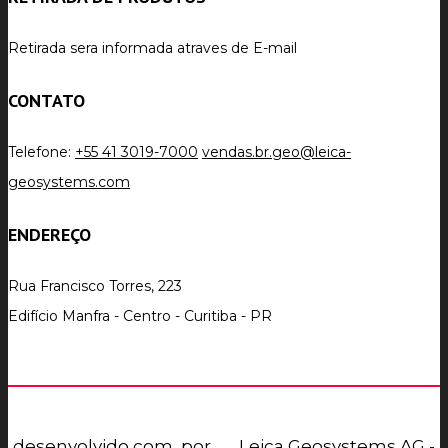
Retirada sera informada atraves de E-mail
CONTATO
Telefone:
+55 41 3019-7000
vendas.br.geo@leica-
geosystems.com
ENDEREÇO
Rua Francisco Torres, 223
Edifício Manfra - Centro - Curitiba - PR
desenvolvido com
por
Leica Geosystems AG -