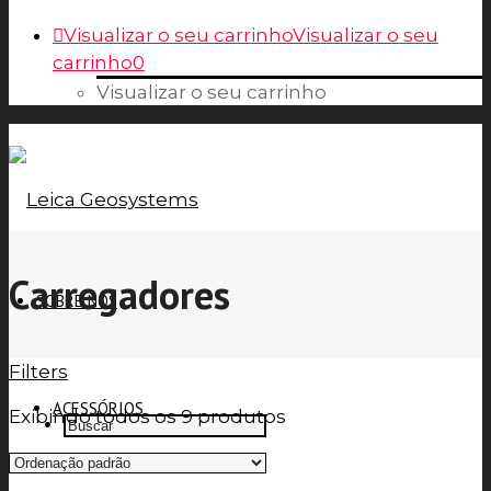
Visualizar o seu carrinho
Visualizar o seu
carrinho
0
Visualizar o seu carrinho
Carregadores
SOBRE NÓS
Filters
ACESSÓRIOS
Exibindo todos os 9 produtos