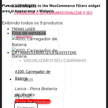
Please add widgets to the WooCommerce Filters widget
EQUIPAMENTOS
area in Appearance > Widgets
VISUALIZAR O SEU CARRINHO
VISUALIZAR O SEU
Exibindo todos os 9 produtos
TRENAS LASER
Fora de estoque
CARRINHO
0
SOFTWARE
LICENÇAS LEICA GEOSYSTEMS
VISUALIZAR O SEU CARRINHO
A100, Carregador de
Bateria
LOGIN
Leica - Para Bateria
do Rugby
R$
455,21
R$
455,21
Fora de estoque
SAIR
Compare