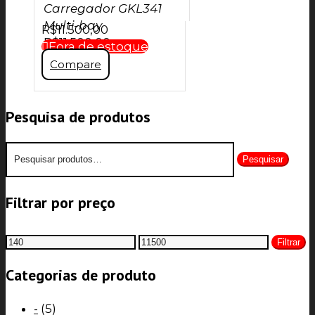
Carregador GKL341
Multi-bay
R$
11.500,00
R$
11.500,00
Fora de estoque
Compare
Pesquisa de produtos
Pesquisar
Pesquisar
por:
Filtrar por preço
Preço
Preço
Filtrar
mínimo
máximo
Categorias de produto
-
(5)