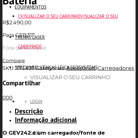
Bateria
EQUIPAMENTOS
VISUALIZAR O SEU CARRINHO
VISUALIZAR O SEU
R$
2.490,00
Para GEB371
TRENAS LASER
CARRINHO
0
Fora de estoque
Compare
SOFTWARE
LICENÇAS LEICA GEOSYSTEMS
SKU:
774437
Categorias:
Acessórios
,
Carregadores
VISUALIZAR O SEU CARRINHO
Compartilhar
0
0
0
LOGIN
Descrição
Informação adicional
O GEV242 é um carregador/fonte de
SAIR