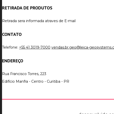
RETIRADA DE PRODUTOS
Retirada sera informada atraves de E-mail
CONTATO
Telefone:
+55 41 3019-7000
vendas.br.geo@leica-geosystems
ENDEREÇO
Rua Francisco Torres, 223
Edifício Manfra - Centro - Curitiba - PR