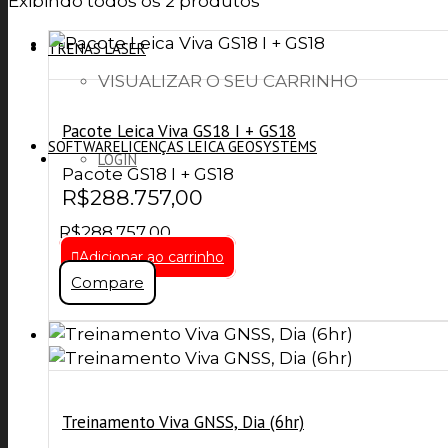
Exibindo todos os 2 produtos
TRENAS LASER
VISUALIZAR O SEU CARRINHO
Pacote Leica Viva GS18 I + GS18
SOFTWARE
LICENÇAS LEICA GEOSYSTEMS
LOGIN
Pacote GS18 I + GS18
R$
288.757,00
R$
288.757,00
Adicionar ao carrinho
SAIR
Compare
Treinamento Viva GNSS, Dia (6hr)