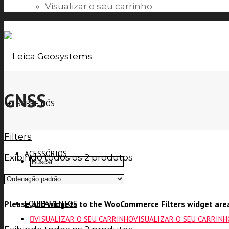
Visualizar o seu carrinho
GNSS
SOBRE NÓS
Filters
ACESSÓRIOS
Exibindo todos os 2 produtos
Please add widgets to the WooCommerce Filters widget are
EQUIPAMENTOS
VISUALIZAR O SEU CARRINHO
VISUALIZAR O SEU CARRINH