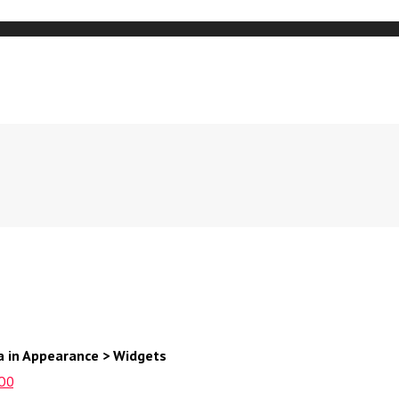
a in Appearance > Widgets
O
0