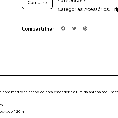
SKU:
806098
Compare
Categorias:
Acessórios
,
Tri
Compartilhar
io com mastro telescópico para estender a altura da antena até 5 met
5m
echado: 1,20m