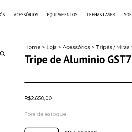
NÓS
ACESSÓRIOS
EQUIPAMENTOS
TRENAS LASER
SO
Home
>
Loja
>
Acessórios
>
Tripés / Miras
Tripe de Aluminio GST
R$
2.650,00
Fora de estoque