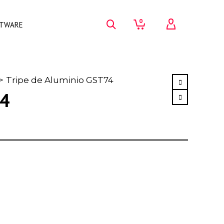
0
FTWARE
>
Tripe de Aluminio GST74
74