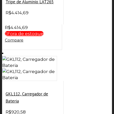
Tripe de Aluminio LAT265
R$
4.414,69
R$
4.414,69
Fora de estoque
Compare
GKL112, Carregador de
Bateria
R$
920,58