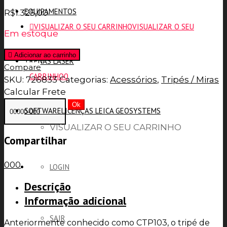
EQUIPAMENTOS
R$
1.325,00
VISUALIZAR O SEU CARRINHO
VISUALIZAR O SEU
Em estoque
Adicionar ao carrinho
TRENAS LASER
Compare
CARRINHO
0
SKU:
726833
Categorias:
Acessórios
,
Tripés / Miras
Calcular Frete
Ok
SOFTWARE
LICENÇAS LEICA GEOSYSTEMS
VISUALIZAR O SEU CARRINHO
Compartilhar
0
0
0
LOGIN
Descrição
Informação adicional
SAIR
Anteriormente conhecido como CTP103, o tripé de