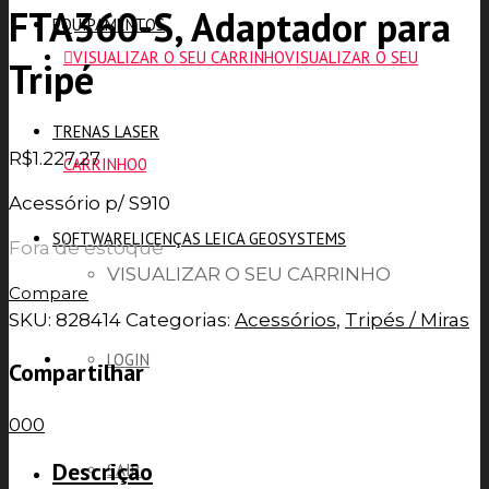
FTA360-S, Adaptador para
EQUIPAMENTOS
VISUALIZAR O SEU CARRINHO
VISUALIZAR O SEU
Tripé
TRENAS LASER
R$
1.227,27
CARRINHO
0
Acessório p/ S910
SOFTWARE
LICENÇAS LEICA GEOSYSTEMS
Fora de estoque
VISUALIZAR O SEU CARRINHO
Compare
SKU:
828414
Categorias:
Acessórios
,
Tripés / Miras
LOGIN
Compartilhar
0
0
0
Descrição
SAIR