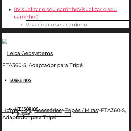
Visualizar o seu carrinho
Visualizar o seu
carrinho
0
Visualizar o seu carrinho
FTA360-S, Adaptador para Tripé
SOBRE NÓS
ACESSÓRIOS
Home
>
Loja
>
Acessórios
>
Tripés / Miras
>
FTA360-S,
Adaptador para Tripé