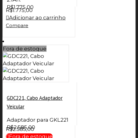
R$
1.775,00
R$
1.775,00
Adicionar ao carrinho
Compare
Fora de estoque
GDC221, Cabo Adaptador
Veicular
Adaptador para GKL221
R$
2.585,00
R$
2.585,00
Fora de estoque