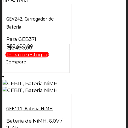
GEV242, Carregador de
Bateria
Para GEB371
R$
2.490,00
R$
2.490,00
Fora de estoque
Compare
GEB111, Bateria NiMH
Bateria de NiMH, 6.0V /
2.1Ah.