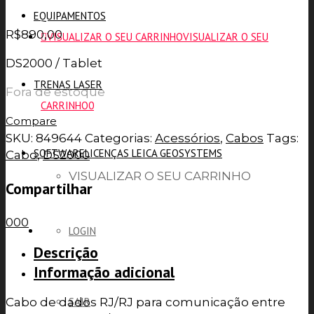
EQUIPAMENTOS
R$
890,00
VISUALIZAR O SEU CARRINHO
VISUALIZAR O SEU
DS2000 / Tablet
TRENAS LASER
Fora de estoque
CARRINHO
0
Compare
SKU:
849644
Categorias:
Acessórios
,
Cabos
Tags:
SOFTWARE
LICENÇAS LEICA GEOSYSTEMS
Cabo
,
DS2000
VISUALIZAR O SEU CARRINHO
Compartilhar
0
0
0
LOGIN
Descrição
Informação adicional
Cabo de dados RJ/RJ para comunicação entre
SAIR