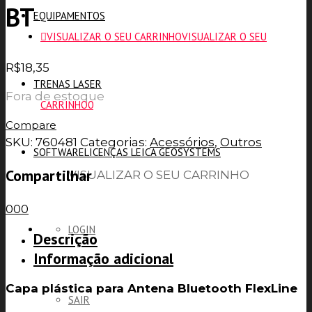
BT
EQUIPAMENTOS
VISUALIZAR O SEU CARRINHO
VISUALIZAR O SEU
R$
18,35
TRENAS LASER
Fora de estoque
CARRINHO
0
Compare
SKU:
760481
Categorias:
Acessórios
,
Outros
SOFTWARE
LICENÇAS LEICA GEOSYSTEMS
Compartilhar
VISUALIZAR O SEU CARRINHO
0
0
0
LOGIN
Descrição
Informação adicional
Capa plástica para Antena Bluetooth FlexLine
SAIR