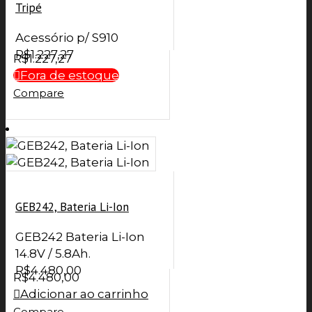
Tripé
Acessório p/ S910
R$
1.227,27
R$
1.227,27
Fora de estoque
Compare
GEB242, Bateria Li-Ion
GEB242 Bateria Li-Ion
14.8V / 5.8Ah.
R$
4.480,00
R$
4.480,00
Adicionar ao carrinho
Compare