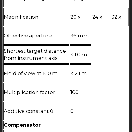
Magnification
20 x
24 x
32 x
Objective aperture
36 mm
Shortest target distance
< 1.0 m
from instrument axis
Field of view at 100 m
< 2.1 m
Multiplication factor
100
Additive constant 0
0
Compensator