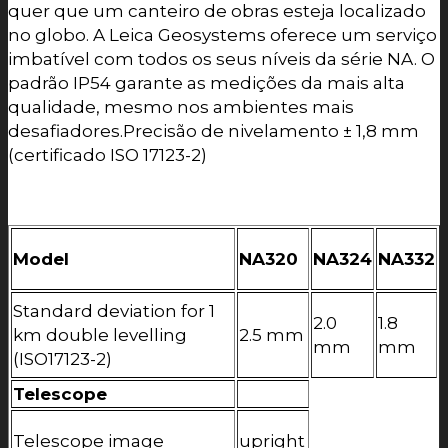
quer que um canteiro de obras esteja localizado
no globo. A Leica Geosystems oferece um serviço
imbatível com todos os seus níveis da série NA. O
padrão IP54 garante as medições da mais alta
qualidade, mesmo nos ambientes mais
desafiadores.Precisão de nivelamento ± 1,8 mm
(certificado ISO 17123-2)
Model
NA320
NA324
NA332
Standard deviation for 1
2.0
1.8
km double levelling
2.5 mm
mm
mm
(ISO17123-2)
Telescope
Telescope image
upright