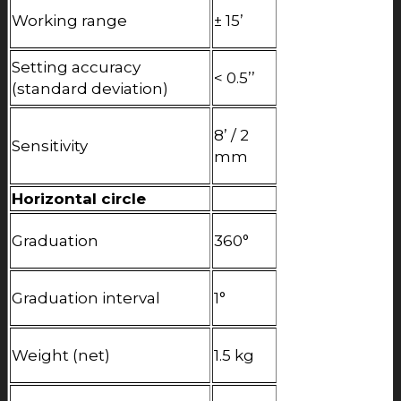
Working range
± 15’
Setting accuracy
< 0.5’’
(standard deviation)
8’ / 2
Sensitivity
mm
Horizontal circle
Graduation
360°
Graduation interval
1°
Weight (net)
1.5 kg