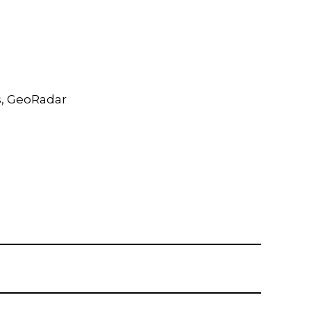
s
,
GeoRadar