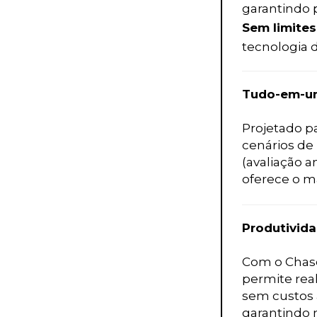
garantindo p
Sem limites
tecnologia 
Tudo-em-u
Projetado pa
cenários de
(avaliação a
oferece o m
Produtivid
Com o Chase
permite rea
sem custos a
garantindo 