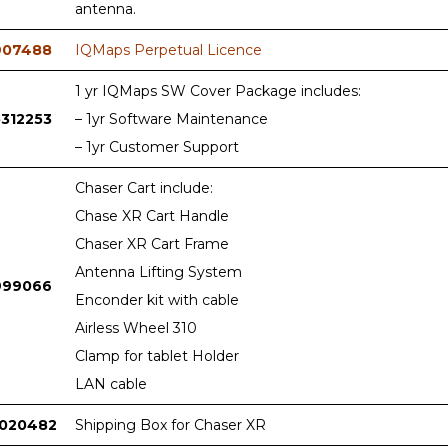
antenna.
907488
IQMaps Perpetual Licence
1 yr IQMaps SW Cover Package includes:
5312253
– 1yr Software Maintenance
– 1yr Customer Support
Chaser Cart include:
Chase XR Cart Handle
Chaser XR Cart Frame
Antenna Lifting System
999066
Enconder kit with cable
Airless Wheel 310
Clamp for tablet Holder
LAN cable
1020482
Shipping Box for Chaser XR