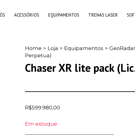
NÓS
ACESSÓRIOS
EQUIPAMENTOS
TRENAS LASER
SO
Home
>
Loja
>
Equipamentos
>
GeoRada
Perpetua)
Chaser XR lite pack (Lic
R$
599.980,00
Em estoque