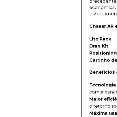
precedentes
econômica, 
levantamen
Chaser XR e
Lite Pack
Drag Kit
Positioning
Carrinho d
Benefícios 
Tecnologia 
com alcance
Maior eficiê
o retorno so
Máxima usa