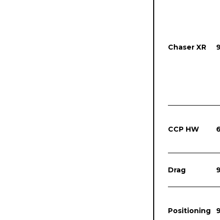
Chaser XR
CCP HW
Drag
Positioning