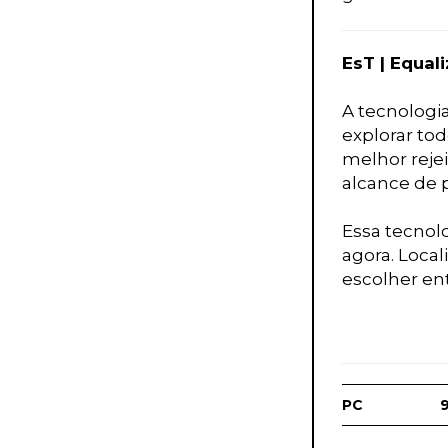
EsT | Equa
A tecnologi
explorar to
melhor reje
alcance de 
Essa tecnol
agora. Loca
escolher en
PC