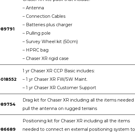
– Antenna
– Connection Cables
– Batteries plus charger
989791
– Pulling pole
– Survey Wheel kit (50cm)
– HPRC bag
– Chaser XR rigid case
1 yr Chaser XR CCP Basic includes:
6018552
– 1 yr Chaser XR FW/SW Maint.
– 1 yr Chaser XR Customer Support
Drag kit for Chaser XR including all the items needed
989754
pull the antenna on rugged terrains
Positioning kit for Chaser XR including all the items
986689
needed to connect en external positioning system to