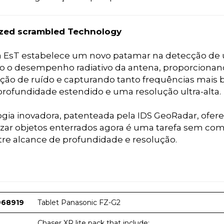
lized scrambled Technology
a EsT estabelece um novo patamar na detecção de ut
do o desempenho radiativo da antena, proporcionand
ição de ruído e capturando tanto frequências mais 
profundidade estendido e uma resolução ultra-alta.
ogia inovadora, patenteada pela IDS GeoRadar, ofe
lizar objetos enterrados agora é uma tarefa sem c
tre alcance de profundidade e resolução.
968919
Tablet Panasonic FZ-G2
Chaser XR lite pack that include: