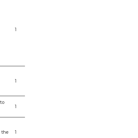
1
1
 to
1
 the
1