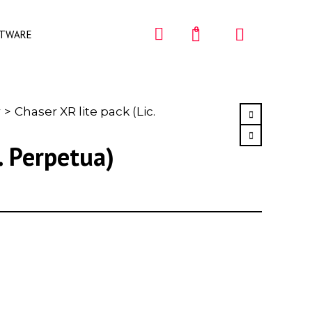
0
FTWARE
r
>
Chaser XR lite pack (Lic.
. Perpetua)