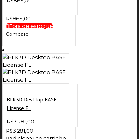
R$
865,00
R$
865,00
Fora de estoque
Compare
BLK3D Desktop BASE
License FL
R$
3.281,00
R$
3.281,00
Adicionar ao carrinho