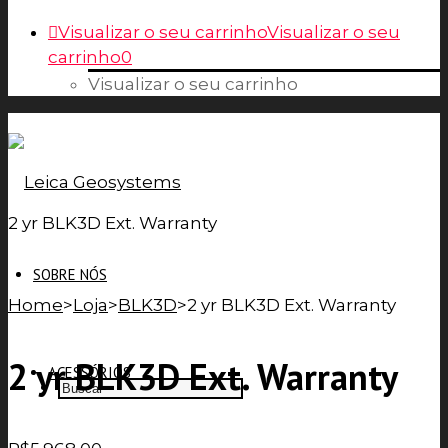
Visualizar o seu carrinho
Visualizar o seu
carrinho
0
Visualizar o seu carrinho
2 yr BLK3D Ext. Warranty
SOBRE NÓS
Home
>
Loja
>
BLK3D
>
2 yr BLK3D Ext. Warranty
2 yr BLK3D Ext. Warranty
ACESSÓRIOS