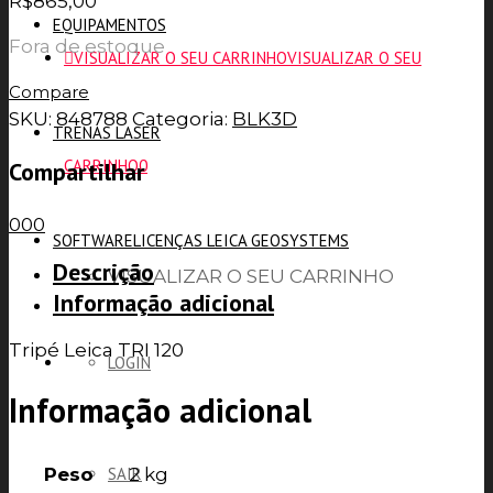
R$
865,00
EQUIPAMENTOS
Fora de estoque
VISUALIZAR O SEU CARRINHO
VISUALIZAR O SEU
Compare
SKU:
848788
Categoria:
BLK3D
TRENAS LASER
CARRINHO
0
Compartilhar
0
0
0
SOFTWARE
LICENÇAS LEICA GEOSYSTEMS
Descrição
VISUALIZAR O SEU CARRINHO
Informação adicional
Tripé Leica TRI 120
LOGIN
Informação adicional
Peso
2 kg
SAIR