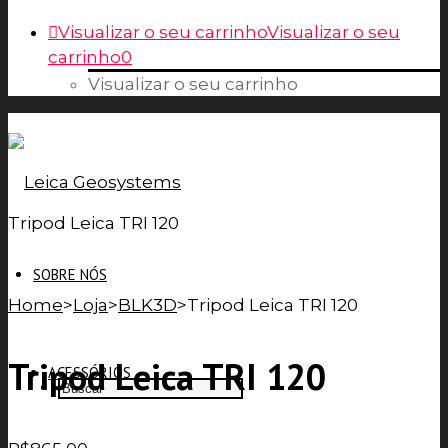
Visualizar o seu carrinho
Visualizar o seu
carrinho
0
Visualizar o seu carrinho
Tripod Leica TRI 120
SOBRE NÓS
Home
>
Loja
>
BLK3D
>
Tripod Leica TRI 120
Tripod Leica TRI 120
ACESSÓRIOS