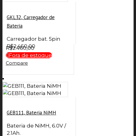
GKL32, Carregador de
Bateria
Carregador bat. 5pin
R$
2.460,00
R$
2.460,00
Fora de estoque
Compare
GEB111, Bateria NiMH
Bateria de NiMH, 6.0V /
2.1Ah.