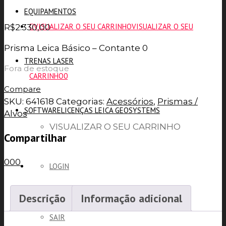
EQUIPAMENTOS
VISUALIZAR O SEU CARRINHO
VISUALIZAR O SEU
R$
2.330,00
Prisma Leica Básico – Contante 0
TRENAS LASER
Fora de estoque
CARRINHO
0
Compare
SKU:
641618
Categorias:
Acessórios
,
Prismas /
SOFTWARE
LICENÇAS LEICA GEOSYSTEMS
Alvos
VISUALIZAR O SEU CARRINHO
Compartilhar
0
0
0
LOGIN
Descrição
Informação adicional
SAIR