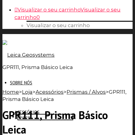
Visualizar o seu carrinho
Visualizar o seu
carrinho
0
Visualizar o seu carrinho
GPR111, Prisma Básico Leica
SOBRE NÓS
Home
>
Loja
>
Acessórios
>
Prismas / Alvos
>
GPR111,
Prisma Básico Leica
GPR111, Prisma Básico
ACESSÓRIOS
Leica