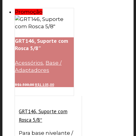
Promoção
GRT146, Suporte com
Rosca 5/8″
Acessórios
,
Base /
Adaptadores
O
O
R$
1.300,00
R$
1.105,00
preço
preço
original
atual
era:
é:
R$1.300,00.
R$1.105,00.
GRT146, Suporte com
Rosca 5/8″
Para base nivelante /