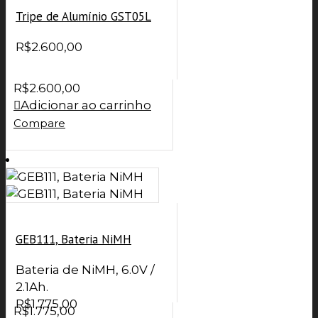
Tripe de Alumínio GST05L
R$
2.600,00
R$
2.600,00
Adicionar ao carrinho
Compare
GEB111, Bateria NiMH
Bateria de NiMH, 6.0V /
2.1Ah.
R$
1.775,00
R$
1.775,00