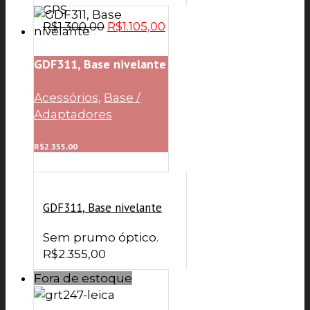
GPS
O
O
R$
1.300,00
R$
1.105,00
preço
preço
original
atual
GDF311, Base nivelante
era:
é:
R$1.300,00.
R$1.105,00.
Acessórios
,
Base /
Adaptadores
R$
2.355,00
GDF311, Base nivelante
Sem prumo óptico.
R$
2.355,00
Fora de estoque