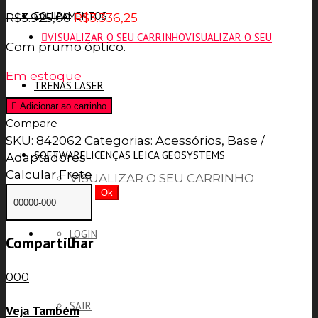
EQUIPAMENTOS
O
O
R$
3.925,00
R$
3.336,25
preço
preço
VISUALIZAR O SEU CARRINHO
VISUALIZAR O SEU
Com prumo óptico.
original
atual
era:
é:
Em estoque
R$3.925,00.
R$3.336,25.
TRENAS LASER
CARRINHO
0
Adicionar ao carrinho
Compare
SKU:
842062
Categorias:
Acessórios
,
Base /
SOFTWARE
LICENÇAS LEICA GEOSYSTEMS
Adaptadores
Calcular Frete
VISUALIZAR O SEU CARRINHO
Ok
LOGIN
Compartilhar
0
0
0
SAIR
Veja Também