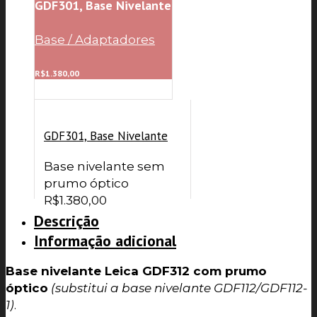
R$1.305,00.
R$1.109,25.
GDF301, Base Nivelante
Base / Adaptadores
R$
1.380,00
GDF301, Base Nivelante
Base nivelante sem
prumo óptico
R$
1.380,00
Descrição
Informação adicional
Base nivelante Leica GDF312 com prumo
óptico
(substitui a base nivelante GDF112/GDF112-
1)
.