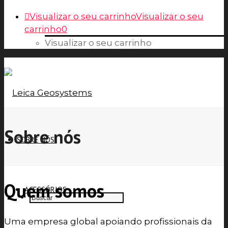
Visualizar o seu carrinho
Visualizar o seu
carrinho
0
Visualizar o seu carrinho
Sobre nós
SOBRE NÓS
Quem somos
ACESSÓRIOS
Uma empresa global apoiando profissionais da