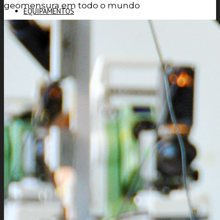
geomensura em todo o mundo
EQUIPAMENTOS
VISUALIZAR O SEU CARRINHO
VISUALIZAR O SEU
TRENAS LASER
CARRINHO
0
SOFTWARE
LICENÇAS LEICA GEOSYSTEMS
VISUALIZAR O SEU CARRINHO
LOGIN
SAIR