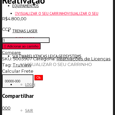
Reativação
EQUIPAMENTOS
VISUALIZAR O SEU CARRINHO
VISUALIZAR O SEU
R$
4.800,00
CCP
TRENAS LASER
CARRINHO
0
TruView
Enterprise
Adicionar ao carrinho
-
Compare
SOFTWARE
LICENÇAS LEICA GEOSYSTEMS
Reativação
SKU:
5003907
Categoria:
Reativações de Licenças
quantity
VISUALIZAR O SEU CARRINHO
Tag:
TruView
Calcular Frete
Ok
LOGIN
Compartilhar
0
0
0
SAIR