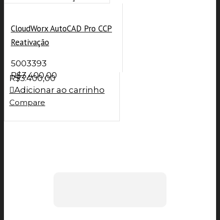
CloudWorx AutoCAD Pro CCP
Reativação
5003393
R$
3.400,00
R$
3.400,00
Adicionar ao carrinho
Compare