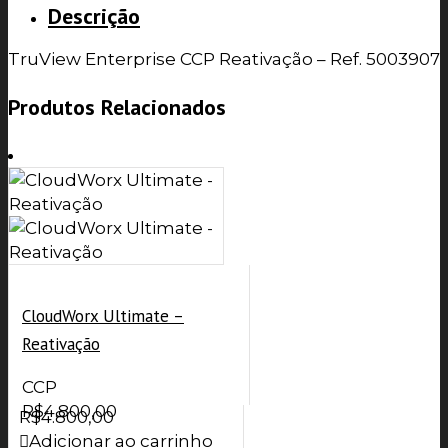
Descrição
TruView Enterprise CCP Reativação – Ref. 5003907
Produtos Relacionados
CloudWorx Ultimate –
Reativação
CCP
R$
4.800,00
R$
4.800,00
Adicionar ao carrinho