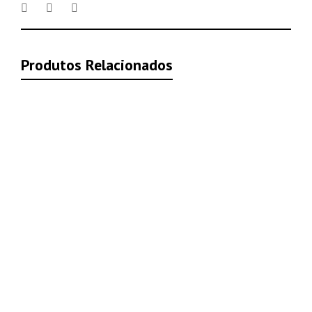
Produtos Relacionados
Adicionar ao
carrinho
MAP360 Sketch TL
(28dias)
R$
1.285,20