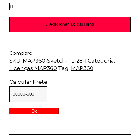
(28
dias)
quantity
Adicionar ao carrinho
Compare
SKU:
MAP360-Sketch-TL-28-1
Categoria:
Licenças MAP360
Tag:
MAP360
Calcular Frete
Ok