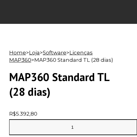
Home
>
Loja
>
Software
>
Licenças
MAP360
>
MAP360 Standard TL (28 dias)
MAP360 Standard TL
(28 dias)
R$
5.392,80
MAP360
Standard
TL