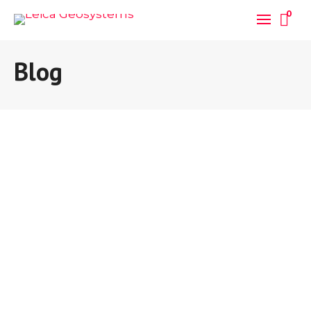
0
Blog
JUN
Sobre importância
12
2018
do conteúdo
0
0
Por
adminwp
em
Sem categoria
Nos últimos anos, principalmente
depois da popularização da internet,
o marketing e a publicidade tiveram